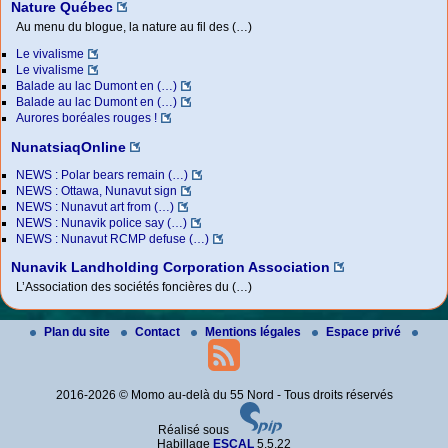
Nature Québec
Au menu du blogue, la nature au fil des (…)
Le vivalisme
Le vivalisme
Balade au lac Dumont en (…)
Balade au lac Dumont en (…)
Aurores boréales rouges !
NunatsiaqOnline
NEWS : Polar bears remain (…)
NEWS : Ottawa, Nunavut sign
NEWS : Nunavut art from (…)
NEWS : Nunavik police say (…)
NEWS : Nunavut RCMP defuse (…)
Nunavik Landholding Corporation Association
L’Association des sociétés foncières du (…)
Plan du site
Contact
Mentions légales
Espace privé
2016-2026 © Momo au-delà du 55 Nord - Tous droits réservés
Réalisé sous
Habillage
ESCAL
5.5.22