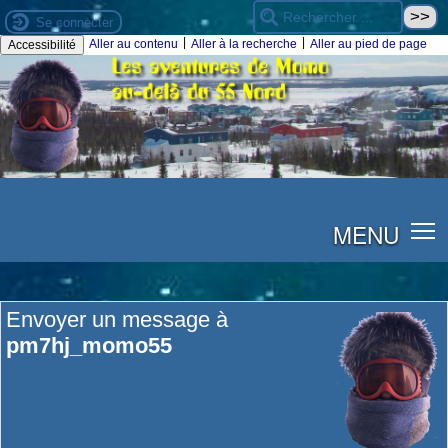
Se connecter
|
|
Aller au contenu
Aller à la recherche
Aller au pied de page
Accessibilité
MENU
Envoyer un message à
pm7hj_momo55