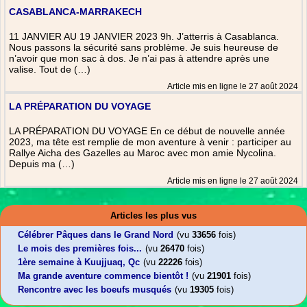
CASABLANCA-MARRAKECH
11 JANVIER AU 19 JANVIER 2023 9h. J’atterris à Casablanca.
Nous passons la sécurité sans problème. Je suis heureuse de
n’avoir que mon sac à dos. Je n’ai pas à attendre après une
valise. Tout de (…)
Article mis en ligne le 27 août 2024
LA PRÉPARATION DU VOYAGE
LA PRÉPARATION DU VOYAGE En ce début de nouvelle année
2023, ma tête est remplie de mon aventure à venir : participer au
Rallye Aicha des Gazelles au Maroc avec mon amie Nycolina.
Depuis ma (…)
Article mis en ligne le 27 août 2024
Articles les plus vus
Célébrer Pâques dans le Grand Nord
(vu
33656
fois)
Le mois des premières fois...
(vu
26470
fois)
1ère semaine à Kuujjuaq, Qc
(vu
22226
fois)
Ma grande aventure commence bientôt !
(vu
21901
fois)
Rencontre avec les boeufs musqués
(vu
19305
fois)