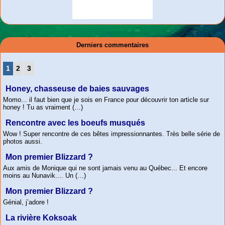
Randonnée pédestre en
Makivik Corporation
Nunavik Landholding
Expédition Du Nord |
Expédition Karibu
Kuujjuaq Nunavik
Village nordique de
Nature Québec
Institut Culturel
Traversée du Québec en
solitaire 2015 | Le
Corporation
Kuujjuaq
Avataq
canot de Manic-1 à la
messager du nord
Association
Derniers commentaires
Baie d’Ungava
1
2
3
Honey, chasseuse de baies sauvages
Momo... il faut bien que je sois en France pour découvrir ton article sur
honey ! Tu as vraiment (…)
Rencontre avec les boeufs musqués
Wow ! Super rencontre de ces bêtes impressionnantes. Très belle série de
photos aussi.
Mon premier Blizzard ?
Aux amis de Monique qui ne sont jamais venu au Québec... Et encore
moins au Nunavik.... Un (…)
Mon premier Blizzard ?
Génial, j’adore !
La rivière Koksoak