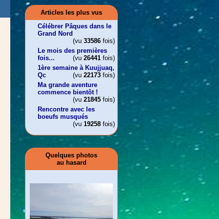
Articles les plus vus
Célébrer Pâques dans le
Grand Nord
(vu
33586
fois)
Le mois des premières
fois...
(vu
26441
fois)
1ère semaine à Kuujjuaq,
Qc
(vu
22173
fois)
Ma grande aventure
commence bientôt !
(vu
21845
fois)
Rencontre avec les
boeufs musqués
(vu
19258
fois)
Quelques photos
au hasard