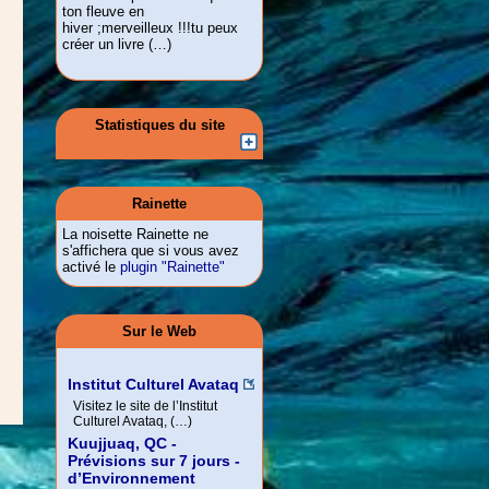
ton fleuve en
hiver ;merveilleux !!!tu peux
créer un livre (…)
Statistiques du site
Rainette
La noisette Rainette ne
s'affichera que si vous avez
activé le
plugin "Rainette"
Sur le Web
Institut Culturel Avataq
Visitez le site de l’Institut
Culturel Avataq, (…)
Kuujjuaq, QC -
Prévisions sur 7 jours -
d’Environnement