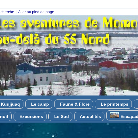
|
recherche
Aller au pied de page
Kuujjuaq
Le camp
Faune & Flore
Le printemps
nuit
Excursions
Le Sud
Actualités
Escapad