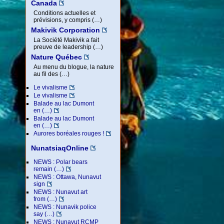
Canada
Conditions actuelles et
prévisions, y compris (…)
Makivik Corporation
La Société Makivik a fait
preuve de leadership (…)
Nature Québec
Au menu du blogue, la nature
au fil des (…)
Le vivalisme
Le vivalisme
Balade au lac Dumont
en (…)
Balade au lac Dumont
en (…)
Aurores boréales rouges !
NunatsiaqOnline
NEWS : Polar bears
remain (…)
NEWS : Ottawa, Nunavut
sign
NEWS : Nunavut art
from (…)
NEWS : Nunavik police
say (…)
NEWS : Nunavut RCMP