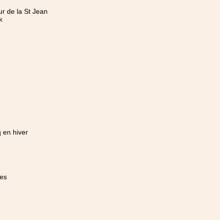
ur de la St Jean
k
 en hiver
ées