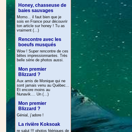
Honey, chasseuse de
baies sauvages
Momo... il faut bien que je
sois en France pour découvrir
ton article sur honey ! Tu as
vraiment (…)
Rencontre avec les
boeufs musqués
Wow ! Super rencontre de ces
bêtes impressionnantes. Très
belle série de photos aussi.
Mon premier
Blizzard ?
Aux amis de Monique qui ne
sont jamais venu au Québec...
Et encore moins au
Nunavik.... Un (…)
Mon premier
Blizzard ?
Génial, j’adore !
La rivière Koksoak
re salut !!! photos féériques de