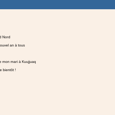
d Nord
ouvel an à tous
e mon mari à Kuujjuaq
bientôt !