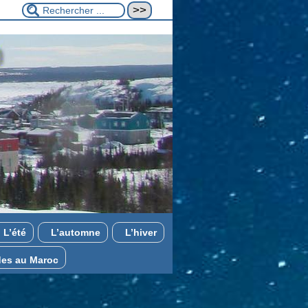
L’été
L’automne
L’hiver
es au Maroc