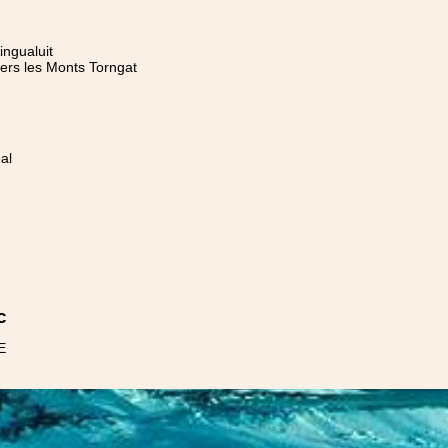
ingualuit
ers les Monts Torngat
al
c
E